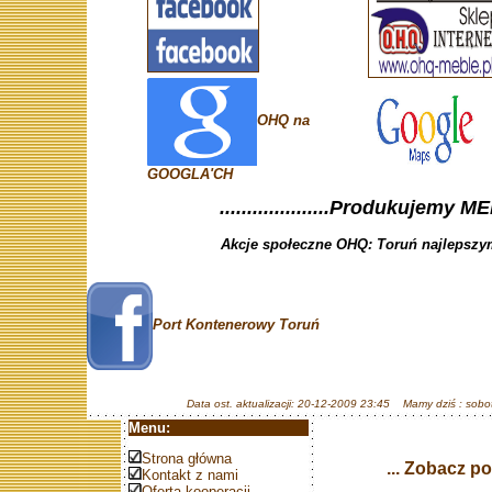
OHQ na
GOOGLA'CH
....................Produkujemy ME
Akcje społeczne OHQ: Toruń najlepszym
Port Kontenerowy Toruń
Data ost. aktualizacji: 20-12-2009 23:45 Mamy dziś : sobot
Menu:
Strona główna
... Zobacz p
Kontakt z nami
Oferta kooperacji