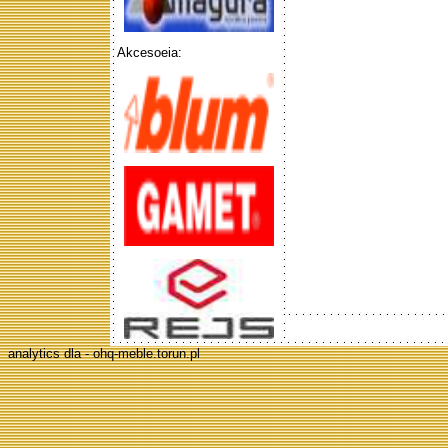
Akcesoeia:
analytics dla - ohq-meble.torun.pl