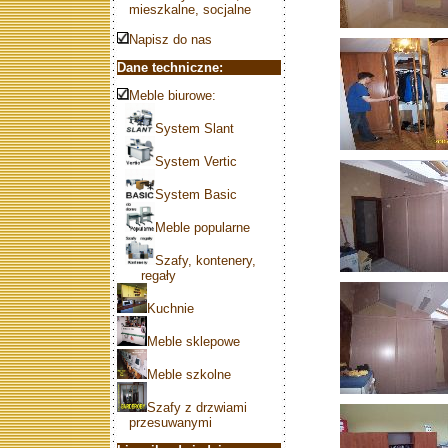
mieszkalne, socjalne
Napisz do nas
Dane techniczne:
Meble biurowe:
System Slant
System Vertic
System Basic
Meble popularne
Szafy, kontenery,
regały
Kuchnie
Meble sklepowe
Meble szkolne
Szafy z drzwiami
przesuwanymi