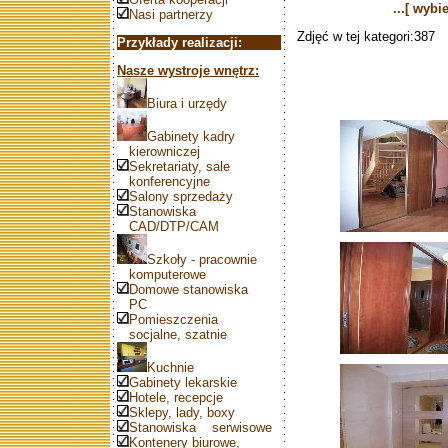
...[ wybi
Nasi partnerzy
Zdjęć w tej kategori:387
Przykłady realizacji:
Nasze wystroje wnętrz:
Biura i urzędy
Gabinety kadry
kierowniczej
Sekretariaty, sale
konferencyjne
Salony sprzedaży
Stanowiska
CAD/DTP/CAM
Szkoły - pracownie
komputerowe
Domowe stanowiska
PC
Pomieszczenia
socjalne, szatnie
Kuchnie
Gabinety lekarskie
Hotele, recepcje
Sklepy, lady, boxy
Stanowiska serwisowe
Kontenery biurowe,