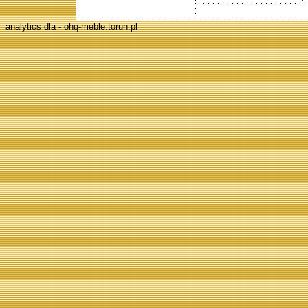
analytics dla - ohq-meble.torun.pl