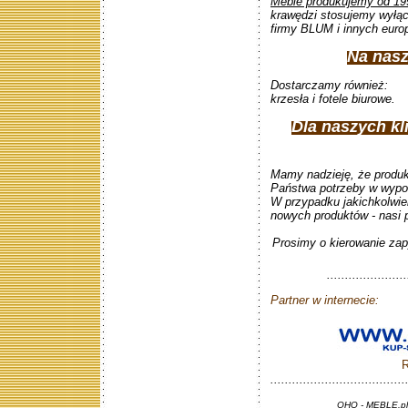
Meble produkujemy od 19
krawędzi stosujemy wyłąc
firmy BLUM i innych euro
Na nasz
Dostarczamy również:
krzesła i fotele biurowe.
Dla naszych k
Mamy nadzieję, że produ
Państwa potrzeby w wypos
W przypadku jakichkolwie
nowych produktów - nasi 
Prosimy o kierowanie zapy
......................
Partner w internecie:
R
.....................................
OHQ - MEBLE.pl 