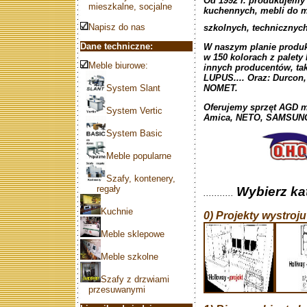
Od 1992 r. produkujemy 
mieszkalne, socjalne
kuchennych, mebli do m
Napisz do nas
szkolnych, technicznych
Dane techniczne:
W naszym planie produ
w 150 kolorach z palet
Meble biurowe:
innych producentów, t
LUPUS.... Oraz: Durcon,
System Slant
NOMET.
Oferujemy sprzęt AGD 
System Vertic
Amica, NETO, SAMSUNG, 
System Basic
Meble popularne
Szafy, kontenery,
regały
Wybierz kat
...........
Kuchnie
0) Projekty wystroju
Meble sklepowe
Meble szkolne
Szafy z drzwiami
przesuwanymi