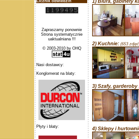
Licznik odwiedzin
1) Biura, gabinety k
Zapraszamy ponownie
Strona systematycznie
uaktualniana !!!
2) Kuchnie:
(653 zdjęć
© 2003-2010 by OHQ
Nasi dostawcy:
Konglomerat na blaty:
3) Szafy, garderoby
Płyty i blaty:
4) Sklepy i hurtowni