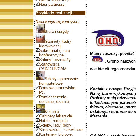
Nasi partnerzy
Przykłady realizacji:
Nasze wystroje wnętrz:
Biura i urzędy
Gabinety kadry
kierowniczej
Sekretariaty, sale
Mamy zaszczyt powitać 
konferencyjne
Salony sprzedaży
. Grono naszych 
Stanowiska
CAD/DTP/CAM
wielbicieli tego znaczk
Szkoły - pracownie
komputerowe
Domowe stanowiska
Kontakt z nowym Przyja
PC
Na tej bazie wykonujemy
Pomieszczenia
Projekty mają odzwierci
socjalne, szatnie
kilkudziesięciu parametr
faktura, akcesoria, sprz
Kuchnie
ustalonym terminie do n
Gabinety lekarskie
Marzenia.
Hotele, recepcje
Sklepy, lady, boxy
Stanowiska serwisowe
Kontenery biurowe,