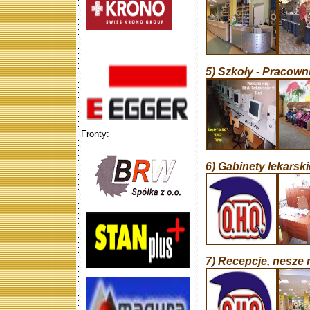
5) Szkoły - Pracowni
Fronty:
6) Gabinety lekarski
7) Recepcje, nesze r